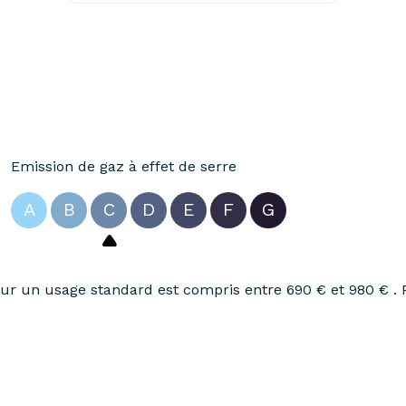
Emission de gaz à effet de serre
A
B
C
D
E
F
G
r un usage standard est compris entre 690 € et 980 € . 