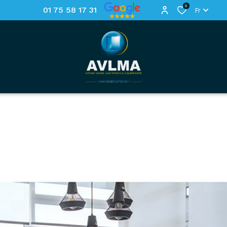
0
01 75 58 17 31
Fr