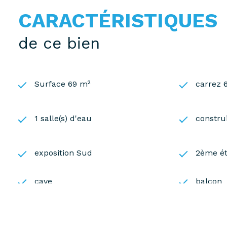
CARACTÉRISTIQUES
de ce bien
Surface 69 m²
carrez 
1 salle(s) d'eau
constru
exposition Sud
2ème é
cave
balcon
accès handicapé