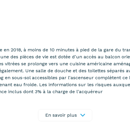
e en 2018, à moins de 10 minutes à pied de la gare du tr
cune des pièces de vie est dotée d'un accès au balcon orie
aies vitrées se prolonge vers une cuisine américaine amé
également. Une salle de douche et des toilettes séparés a
g en sous-sol accessibles par l'ascenseur complètent ce 
nt eau froide. Les informations sur les risques auxquels
nce inclus dont 3% à la charge de l'acquéreur
t exposé sont disponibles sur le site
Géorisques
En savoir plus