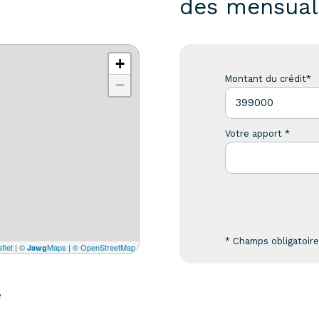
des mensual
+
Montant du crédit*
−
Votre apport *
* Champs obligatoir
flet
|
©
Maps
|
© OpenStreetMap
Jawg
e