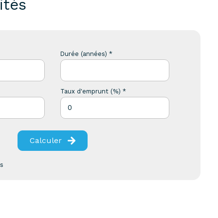
ités
Durée (années) *
Taux d'emprunt (%) *
Calculer
es