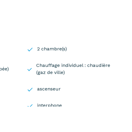
2 chambre(s)
Chauffage individuel : chaudière
pée)
(gaz de ville)
ascenseur
interphone