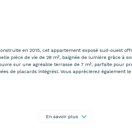
construite en 2015, cet appartement exposé sud-ouest offr
belle pièce de vie de 28 m², baignée de lumière grâce à so
ouvre sur une agréable terrasse de 7 m², parfaite pour pro
es de placards intégrésl. Vous apprécierez également le c
ng en sous-sol sécurisé, une Cave privative, une Exposit
 Plaisir), Écoles (primaires, collège, lycée) et Transports
En savoir plus
ntactez C.Herman au 06.64.90.15.57