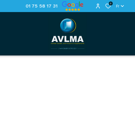
0
01 75 58 17 31
Fr