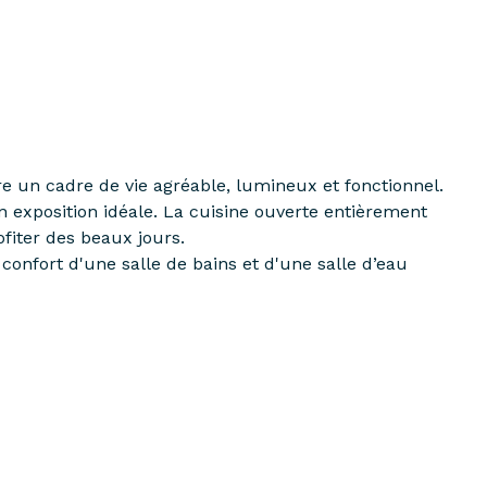
e un cadre de vie agréable, lumineux et fonctionnel.
n exposition idéale. La cuisine ouverte entièrement
fiter des beaux jours.
onfort d'une salle de bains et d'une salle d’eau
ion sud-ouest, une Résidence bien entretenue et à
 (bus et ligne N pour Versailles et Paris)