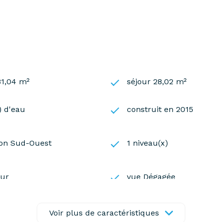
t exposé sont disponibles sur le site
Géorisques
81,04 m²
séjour 28,02 m²
s) d'eau
construit en 2015
ion Sud-Ouest
1 niveau(x)
eur
vue Dégagée
one
accès handicapé
Voir plus de caractéristiques