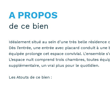
A PROPOS
de ce bien
Idéalement situé au sein d’une très belle résidence 
Dès l’entrée, une entrée avec placard conduit à une 
équipée prolonge cet espace convivial. L'ensemble s'
L’espace nuit comprend trois chambres, toutes équipé
supplémentaire, un vrai plus pour le quotidien.
Les Atouts de ce bien :
Un Ascenseur pour un accès facilité, un Double parki
proximité des Commerces (boulangerie, superette, Grand
Un bien rare sur le marché, à visiter sans tarder !
Pour plus d’informations ou organiser une visite, co