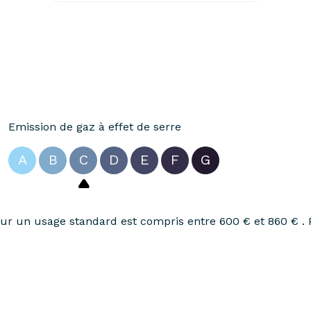
Emission de gaz à effet de serre
A
B
C
D
E
F
G
r un usage standard est compris entre 600 € et 860 € . 