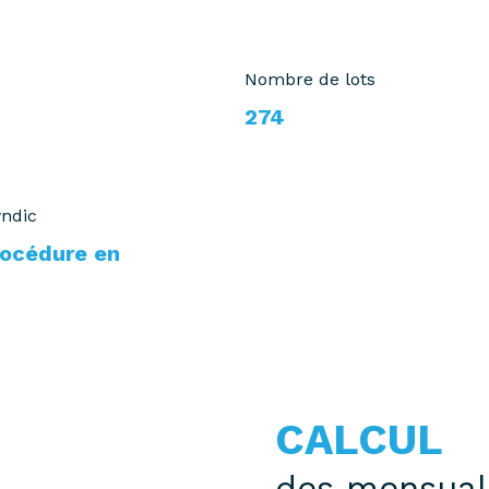
Nombre de lots
274
yndic
rocédure en
CALCUL
des mensual