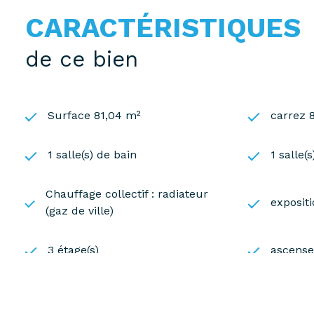
Les informations sur les risques auxquels ce bien es
CARACTÉRISTIQUES
de ce bien
Surface 81,04 m²
carrez 
1 salle(s) de bain
1 salle(
Chauffage collectif : radiateur
exposit
(gaz de ville)
3 étage(s)
ascens
balcon
visioph