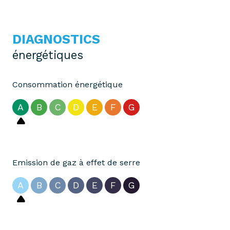
DIAGNOSTICS
énergétiques
Consommation énergétique
A
B
C
D
E
F
G
Emission de gaz à effet de serre
A
B
C
D
E
F
G