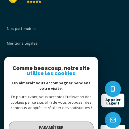
Nos partenaires
Mentions légales
Admin
Comme beaucoup, notre site
utilise les cookies
Nos honoraires
On aimerait vous accompagner pendant
Politique RGPD
votre visite.
En poursuivant, vous acceptez l'utilisation des
Appeler
cookies par ce site, afin de vous proposer des
Cookies
l'agent
contenus adaptés et réaliser des statistiques !
© 2026 | Tous droits réservés
PARAMÉTRER