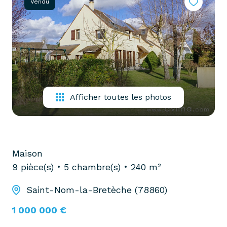
Vendu
partenaires
confiez-
gestion
nous
locative
votre
recherche
vendre
mon
acheter
bien
biens
Afficher toutes les photos
pro
confiez-
nous
louer
votre
biens
recherche
Maison
pro
9 pièce(s)
5 chambre(s)
240 m²
Saint-Nom-la-Bretèche (78860)
1 000 000 €