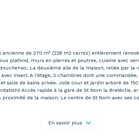
ancienne de 270 m² (228 m2 carrez) entièrement rénovée
 plafond, murs en pierres et poutres, cuisine avec verriè
+douche+wc. La deuxième aile de la maison, reliée par la
re avec insert. A l'étage, 3 chambres dont une commandée,
salle de bains privée. Jolie cour et jardin arboré de 15
ntation!! Accès rapide à la gare de St Nom la Bretèche, arr
r à proximité de la maison. Le centre de St Nom avec ses 
 Pour toute information complémentaire, n'hésitez pas à 
En savoir plus