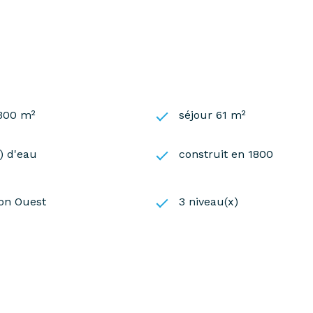
 300 m²
séjour 61 m²
s) d'eau
construit en 1800
ion Ouest
3 niveau(x)