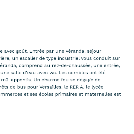
 avec goût. Entrée par une véranda, séjour
re, un escalier de type industriel vous conduit sur
 véranda, comprend au rez-de-chaussée, une entrée,
 une salle d'eau avec wc. Les combles ont été
0 m2, appentis. Un charme fou se dégage de
êts de bus pour Versailles, le RER A, le lycée
commerces et ses écoles primaires et maternelles est
contacter C.Herman au 06.64.90.15.57