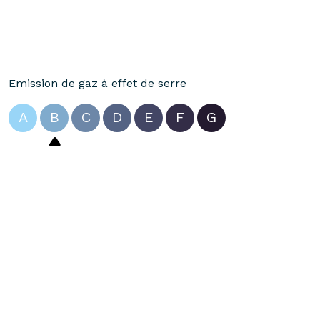
Emission de gaz à effet de serre
A
B
C
D
E
F
G