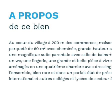
A PROPOS
de ce bien
Au coeur du village à 200 m des commerces, maison 
parqueté de 60 m² avec cheminée, grande hauteur sous
une magnifique suite parentale avec salle de bains 
un wc, une lingerie, une grande et belle pièce à viv
aménagés en une quatrième chambre avec dressing et 
l'ensemble, bien rare et dans un parfait état de prése
international et autres collèges et lycées de secteu
à 10min à pieds. Un box fermé peut être loué en sus