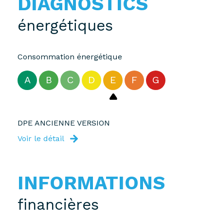
DIAGNOSTICS
énergétiques
Consommation énergétique
A
B
C
D
E
F
G
DPE ANCIENNE VERSION
Voir le détail
INFORMATIONS
financières