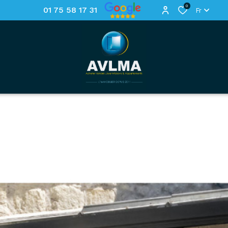
0
01 75 58 17 31
Fr