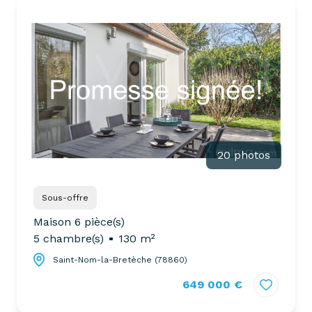
partenaires
confiez-
gestion
nous
locative
votre
recherche
vendre
mon
acheter
bien
biens
pro
confiez-
20 photos
nous
louer
votre
biens
Sous-offre
recherche
pro
Maison 6 pièce(s)
5 chambre(s)
130 m²
Saint-Nom-la-Bretèche (78860)
649 000 €