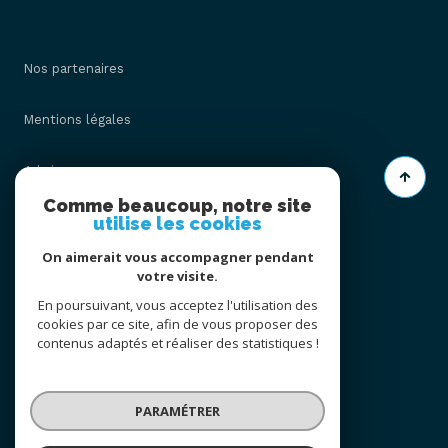
Nos partenaires
Mentions légales
Admin
Comme beaucoup, notre site
utilise les cookies
Nos honoraires
On aimerait vous accompagner pendant
Politique RGPD
votre visite.
En poursuivant, vous acceptez l'utilisation des
cookies par ce site, afin de vous proposer des
Cookies
contenus adaptés et réaliser des statistiques !
© 2026 | Tous droits réservés
PARAMÉTRER