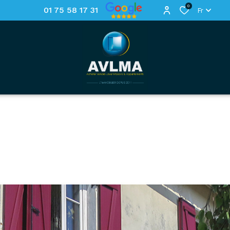
0
01 75 58 17 31
Fr