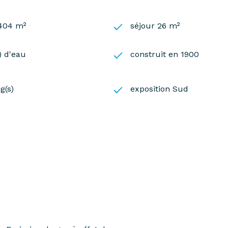
 404 m²
séjour 26 m²
s) d'eau
construit en 1900
g(s)
exposition Sud
e