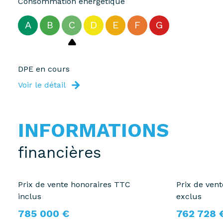
Consommation énergétique
A
B
C
D
E
F
G
DPE en cours
Voir le détail
INFORMATIONS
financières
Prix de vente honoraires TTC
Prix de ven
inclus
exclus
785 000 €
762 728 