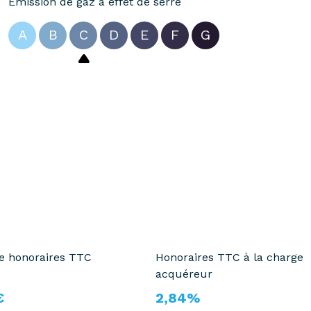
Emission de gaz à effet de serre
A
B
C
D
E
F
G
te honoraires TTC
Honoraires TTC à la charge
acquéreur
€
2,84%