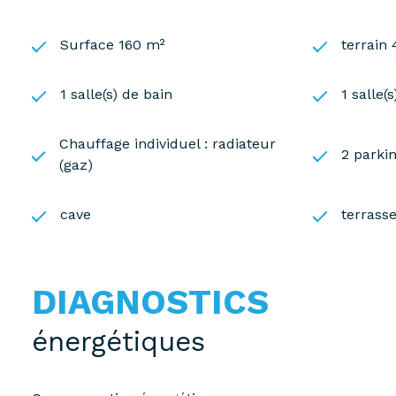
Surface 160 m²
terrain
1 salle(s) de bain
1 salle(
Chauffage individuel : radiateur
2 parkin
(gaz)
cave
terrass
DIAGNOSTICS
énergétiques