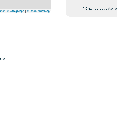
* Champs obligatoir
flet
|
©
Maps
|
© OpenStreetMap
Jawg
e
aire