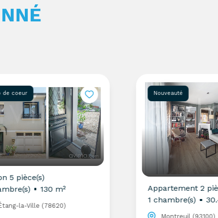
ONNÉ
coeur
Nouveauté
 pièce(s)
Appartement 2 pièce(s
e(s)
130 m²
1 chambre(s)
30.4 m
g-la-Ville (78620)
Montreuil (93100)