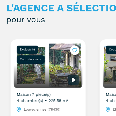
L'AGENCE A SÉLECTI
pour vous
Exclusivité
Coup de 
Coup de coeur
Maison 7 pièce(s)
Maison 5
4 chambre(s)
225.58 m²
4 chambr
Louveciennes (78430)
L'Étan