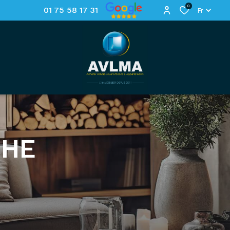
0
01 75 58 17 31
Fr
CHE