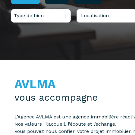
partenaires
confiez-
gestion
Type de bien
De l'ancien
à l'année
nous
locative
votre
Du neuf
De l'immo pro
recherche
vendre
De l'immo pro
mon
acheter
bien
biens
pro
confiez-
nous
louer
AVLMA
votre
biens
recherche
pro
vous accompagne
L’Agence AVLMA est une agence immobilière réactive
Nos valeurs : l’accueil, l’écoute et l’échange.
Vous pouvez nous confier, votre projet immobilier,