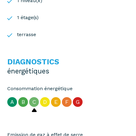
1 niveau(x)
1 étage(s)
terrasse
DIAGNOSTICS
énergétiques
Consommation énergétique
A
B
C
D
E
F
G
Emission de gaz à effet de serre