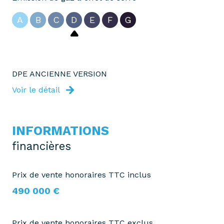
A
B
C
D
E
F
G
DPE ANCIENNE VERSION
Voir le détail
INFORMATIONS
financières
Prix de vente honoraires TTC inclus
490 000 €
Prix de vente honoraires TTC exclus