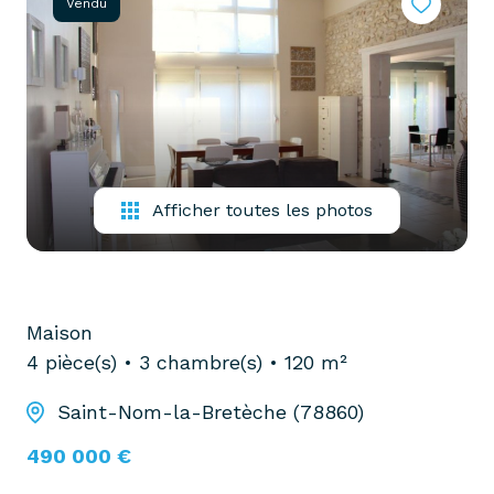
Vendu
partenaires
confiez-
gestion
nous
locative
votre
recherche
vendre
mon
acheter
bien
biens
Afficher toutes les photos
pro
confiez-
nous
louer
votre
biens
recherche
Maison
pro
4 pièce(s)
3 chambre(s)
120 m²
Saint-Nom-la-Bretèche (78860)
490 000 €