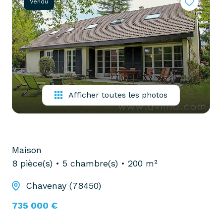
Vendu
partenaires
confiez-
gestion
nous
locative
votre
recherche
vendre
mon
acheter
bien
biens
Afficher toutes les photos
pro
confiez-
nous
louer
votre
biens
recherche
Maison
pro
8 pièce(s)
5 chambre(s)
200 m²
Chavenay (78450)
735 000 €