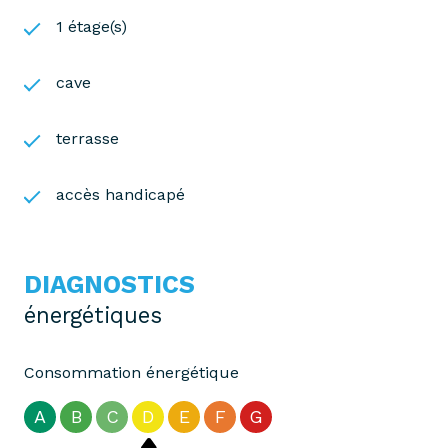
1 étage(s)
cave
terrasse
accès handicapé
DIAGNOSTICS
énergétiques
Consommation énergétique
A
B
C
D
E
F
G