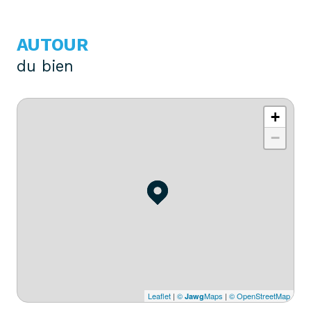
AUTOUR
du bien
+
−
Leaflet
|
©
Maps
|
© OpenStreetMap
Jawg