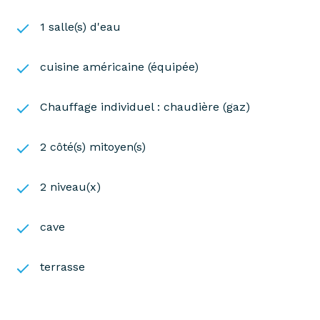
confort au coeur du village.
1 salle(s) d'eau
Contactez Nathalie Raquel au 06 22 69 31 66 pour
une visite
cuisine américaine (équipée)
Chauffage individuel : chaudière (gaz)
2 côté(s) mitoyen(s)
2 niveau(x)
cave
terrasse