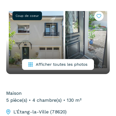
partenaires
confiez-
gestion
nous
Coup de coeur
locative
votre
recherche
vendre
mon
acheter
bien
biens
pro
confiez-
nous
Afficher toutes les photos
louer
votre
biens
recherche
pro
Maison
5 pièce(s)
4 chambre(s)
130 m²
L'Étang-la-Ville (78620)