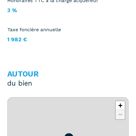
Honoraires TTC à la charge acquéreur
3 %
Taxe foncière annuelle
1 982 €
AUTOUR
du bien
+
−