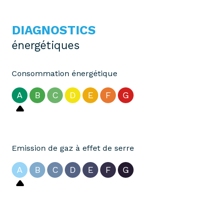
DIAGNOSTICS
énergétiques
Consommation énergétique
A
B
C
D
E
F
G
Emission de gaz à effet de serre
A
B
C
D
E
F
G