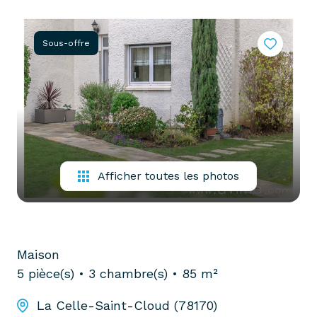
partenaires
confiez-
gestion
nous
Sous-offre
locative
votre
recherche
vendre
mon
acheter
bien
biens
pro
confiez-
nous
Afficher toutes les photos
louer
votre
biens
recherche
pro
Maison
5 pièce(s)
3 chambre(s)
85 m²
La Celle-Saint-Cloud (78170)