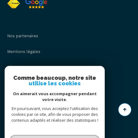
Nos partenaires
Mentions légales
Admin
Comme beaucoup, notre site
utilise les cookies
Nos honoraires
On aimerait vous accompagner pendant
Politique RGPD
votre visite.
En poursuivant, vous acceptez l'utilisation des
cookies par ce site, afin de vous proposer des
Cookies
contenus adaptés et réaliser des statistiques !
© 2026 | Tous droits réservés