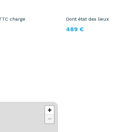
 TTC charge
Dont état des lieux
489 €
+
−