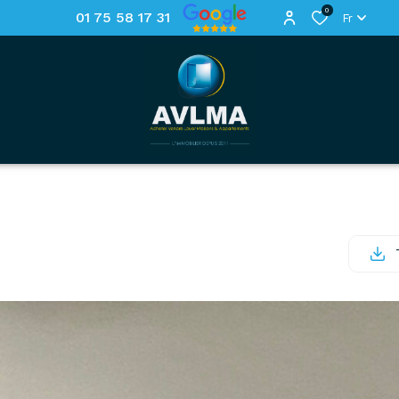
0
01 75 58 17 31
Fr