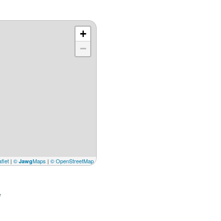
+
−
flet
|
©
Maps
|
© OpenStreetMap
Jawg
e