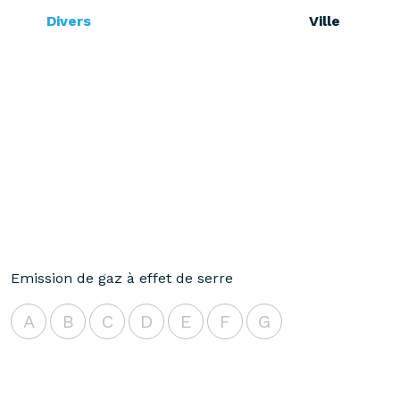
Divers
Ville
Emission de gaz à effet de serre
A
B
C
D
E
F
G