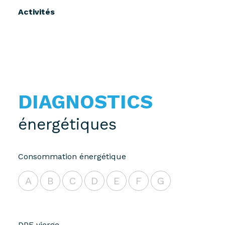
Activités
DIAGNOSTICS
énergétiques
Consommation énergétique
A
B
C
D
E
F
G
DPE vierge