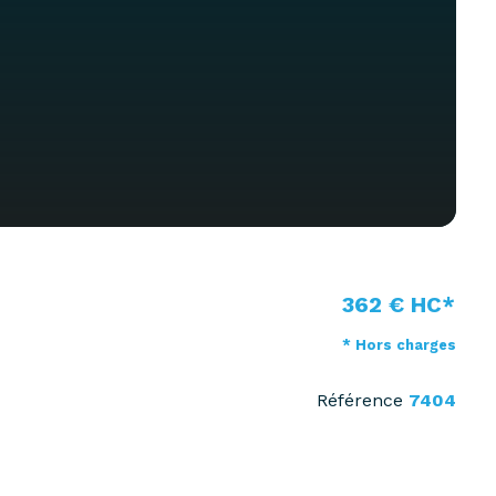
362 € HC*
* Hors charges
Référence
7404