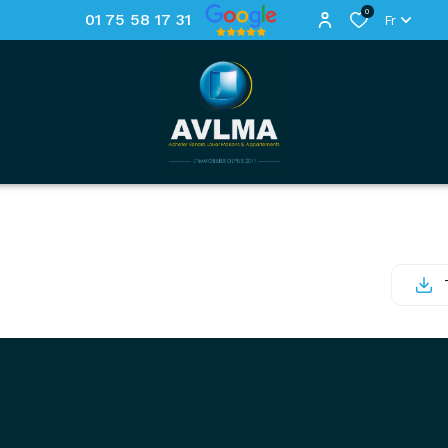
0
01 75 58 17 31
Fr